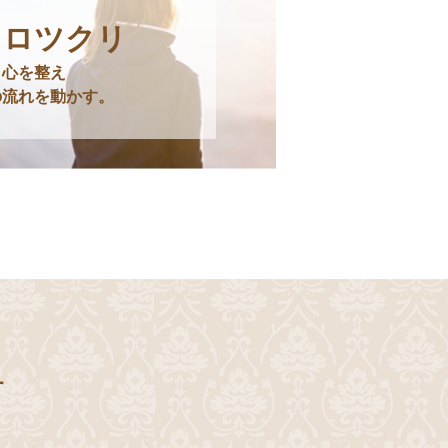
コロツクリ
心を整え
の流れを動かす。
せ