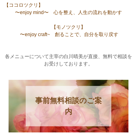
【ココロツクリ】
〜
e
n
j
o
y
m
i
n
d
〜
心
を
整
え
、
人
生
の
流
れ
を
動
か
す
【
モ
ノ
ツ
ク
リ
】
〜enjoy craft~ 創ることで、自分を取り戻す
各メニューについて主宰の白川晴美が直接、無料で相談を
お受けしております。
事前無料相談のご案
内