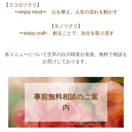
【ココロツクリ】
〜
e
n
j
o
y
m
i
n
d
〜
心
を
整
え
、
人
生
の
流
れ
を
動
か
す
【
モ
ノ
ツ
ク
リ
】
〜enjoy craft~ 創ることで、自分を取り戻す
各メニューについて主宰の白川晴美が直接、無料で相談を
お受けしております。
事前無料相談のご案
内