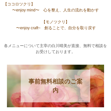
【ココロツクリ】
〜
e
n
j
o
y
m
i
n
d
〜
心
を
整
え
、
人
生
の
流
れ
を
動
か
す
【
モ
ノ
ツ
ク
リ
】
〜enjoy craft~ 創ることで、自分を取り戻す
各メニューについて主宰の白川晴美が直接、無料で相談を
お受けしております。
事前無料相談のご案
内