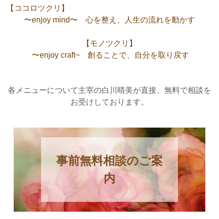
【ココロツクリ】
〜
e
n
j
o
y
m
i
n
d
〜
心
を
整
え
、
人
生
の
流
れ
を
動
か
す
【
モ
ノ
ツ
ク
リ
】
〜enjoy craft~ 創ることで、自分を取り戻す
各メニューについて主宰の白川晴美が直接、無料で相談を
お受けしております。
事前無料相談のご案
内