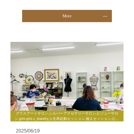
More
グラスアートサロン,シルバーアクセサリーサロン,ビジューサロ
ン,gris-gris c. jewelry,人生再起動セッション,個人セッション,心理
セラピー,自分発見講座,enjoy life養成講座,WakuWakuサロン,TCカ
ラーセラピー講座,その他
2025/06/19