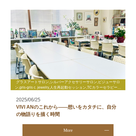
グラスアートサロン,シルバーアクセサリーサロン,ビジューサロ
ン,gris-gris c. jewelry,人生再起動セッション,TCカラーセラピー講
座,その他
2025/06/25
VIVI ANのこれから——想いをカタチに、自分
の物語りを描く時間
More