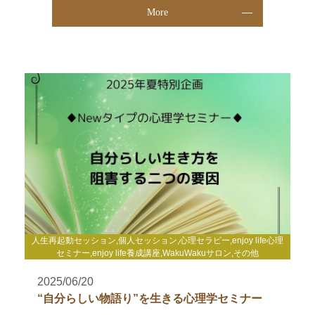
More
人生再起動セッション,個人セッション,心理セラピー,enjoy life心理
セミナー,enjoy life養成講座,WakuWakuサロン,その他
2025/06/20
“自分らしい物語り”を生きる心理学セミナー