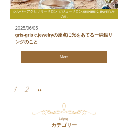
シルバーアクセサリーサロン,ビジューサロン,gris-gris c. jewelry,そ
の他
2025/06/05
gris-gris c.jewelryの原点に光をあてるー純銀リ
ングのこと
More
1
2
Category
カテゴリー