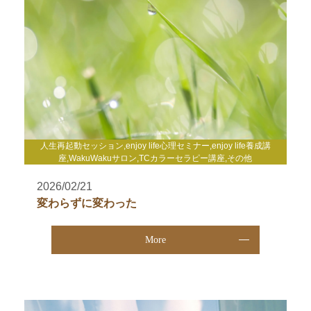
人生再起動セッション,enjoy life心理セミナー,enjoy life養成講
座,WakuWakuサロン,TCカラーセラピー講座,その他
2026/02/21
変わらずに変わった
More