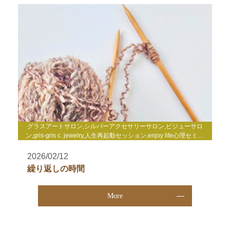
グラスアートサロン,シルバーアクセサリーサロン,ビジューサロ
ン,gris-gris c. jewelry,人生再起動セッション,enjoy life心理セミナ
ー,enjoy life養成講座,WakuWakuサロン,TCカラーセラピー講座
2026/02/12
繰り返しの時間
More