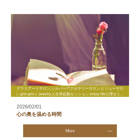
グラスアートサロン,シルバーアクセサリーサロン,ビジューサロ
ン,gris-gris c. jewelry,人生再起動セッション,enjoy life心理セミナ
ー,enjoy life養成講座,WakuWakuサロン,TCカラーセラピー講座,そ
の他
2026/02/01
心の奥を温める時間
More