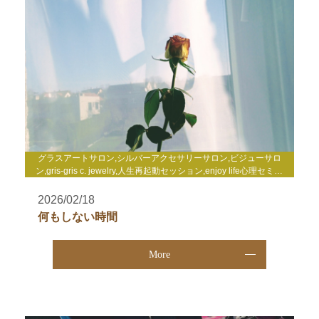
グラスアートサロン,シルバーアクセサリーサロン,ビジューサロ
ン,gris-gris c. jewelry,人生再起動セッション,enjoy life心理セミナ
ー,enjoy life養成講座,WakuWakuサロン,TCカラーセラピー講座,そ
の他
2026/02/18
何もしない時間
More