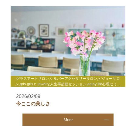
グラスアートサロン,シルバーアクセサリーサロン,ビジューサロ
ン,gris-gris c. jewelry,人生再起動セッション,enjoy life心理セミナ
ー,enjoy life養成講座,WakuWakuサロン,TCカラーセラピー講座,そ
の他
2026/02/09
今ここの美しさ
More