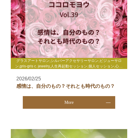
グラスアートサロン,シルバーアクセサリーサロン,ビジューサロ
ン,gris-gris c. jewelry,人生再起動セッション,個人セッション,心理
セラピー,enjoy life心理セミナー,enjoy life養成講座,WakuWakuサ
ロン,TCカラーセラピー講座,その他
2026/02/25
感情は、自分のもの？それとも時代のもの？
More