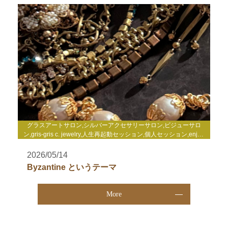
グラスアートサロン,シルバーアクセサリーサロン,ビジューサロ
ン,gris-gris c. jewelry,人生再起動セッション,個人セッション,enjoy
life心理セミナー,enjoy life養成講座,WakuWakuサロン,TCカラーセ
ラピー講座,その他
2026/05/14
Byzantine というテーマ
More