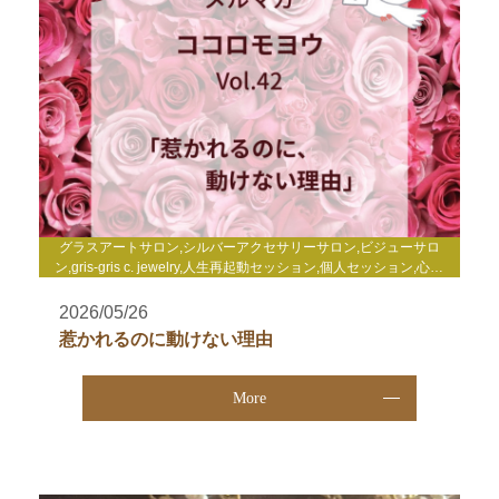
グラスアートサロン,シルバーアクセサリーサロン,ビジューサロ
ン,gris-gris c. jewelry,人生再起動セッション,個人セッション,心理
セラピー,enjoy life心理セミナー,enjoy life養成講座,WakuWakuサ
ロン,TCカラーセラピー講座,その他
2026/05/26
惹かれるのに動けない理由
More