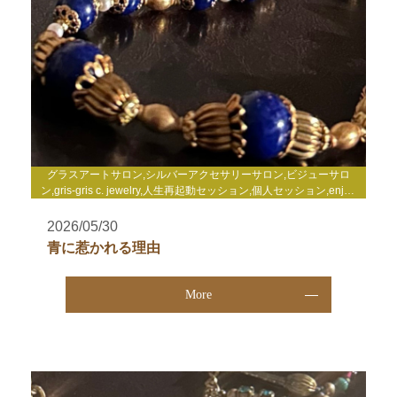
グラスアートサロン,シルバーアクセサリーサロン,ビジューサロ
ン,gris-gris c. jewelry,人生再起動セッション,個人セッション,enjoy
life心理セミナー,enjoy life養成講座,WakuWakuサロン,TCカラーセ
ラピー講座,その他
2026/05/30
青に惹かれる理由
More