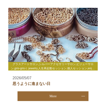
グラスアートサロン,シルバーアクセサリーサロン,ビジューサロ
ン,gris-gris c. jewelry,人生再起動セッション,個人セッション,enjoy
life心理セミナー,enjoy life養成講座,WakuWakuサロン,TCカラーセ
ラピー講座,その他
2026/05/07
思うように進まない日
More