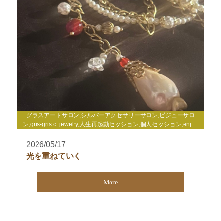
グラスアートサロン,シルバーアクセサリーサロン,ビジューサロ
ン,gris-gris c. jewelry,人生再起動セッション,個人セッション,enjoy
life心理セミナー,enjoy life養成講座,WakuWakuサロン,TCカラーセ
ラピー講座,その他
2026/05/17
光を重ねていく
More