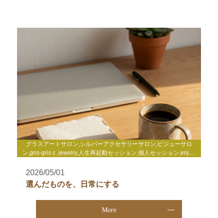
グラスアートサロン,シルバーアクセサリーサロン,ビジューサロ
ン,gris-gris c. jewelry,人生再起動セッション,個人セッション,enjoy
life心理セミナー,enjoy life養成講座,WakuWakuサロン,TCカラーセ
ラピー講座,その他
2026/05/01
選んだものを、日常にする
More