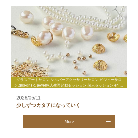
グラスアートサロン,シルバーアクセサリーサロン,ビジューサロ
ン,gris-gris c. jewelry,人生再起動セッション,個人セッション,enjoy
life心理セミナー,enjoy life養成講座,WakuWakuサロン,TCカラーセ
ラピー講座,その他
2026/05/11
少しずつカタチになっていく
More