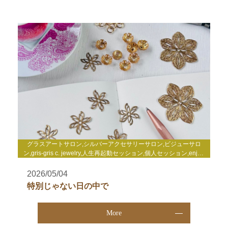
グラスアートサロン,シルバーアクセサリーサロン,ビジューサロ
ン,gris-gris c. jewelry,人生再起動セッション,個人セッション,enjoy
life心理セミナー,enjoy life養成講座,WakuWakuサロン,TCカラーセ
ラピー講座,その他
2026/05/04
特別じゃない日の中で
More