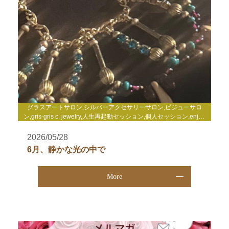
グラスアートサロン,シルバーアクセサリーサロン,ビジューサロ
ン,gris-gris c. jewelry,人生再起動セッション,個人セッション,enjoy
life心理セミナー,enjoy life養成講座,WakuWakuサロン,TCカラーセ
ラピー講座,その他
2026/05/28
6月、静かな光の中で
More