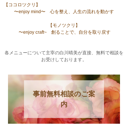
【ココロツクリ】
〜
e
n
j
o
y
m
i
n
d
〜
心
を
整
え
、
人
生
の
流
れ
を
動
か
す
【
モ
ノ
ツ
ク
リ
】
〜enjoy craft~ 創ることで、自分を取り戻す
各メニューについて主宰の白川晴美が直接、無料で相談を
お受けしております。
事前無料相談のご案
内