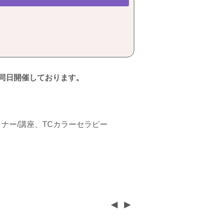
同日開催しております。
セミナー/講座、TCカラーセラピー
◀
▶