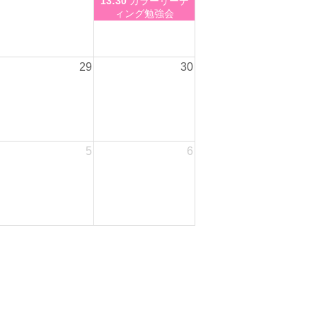
13:30
カラーリーデ
ィング勉強会
29
30
5
6