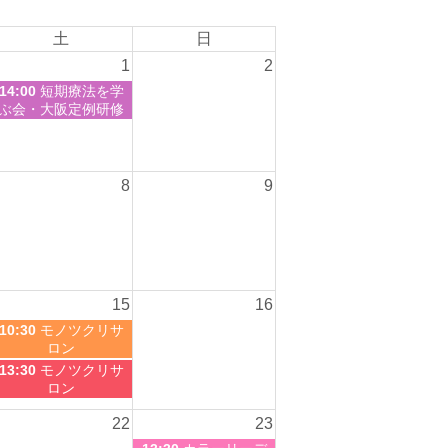
土
日
1
2
14:00
短期療法を学
ぶ会・大阪定例研修
8
9
15
16
10:30
モノツクリサ
ロン
13:30
モノツクリサ
ロン
22
23