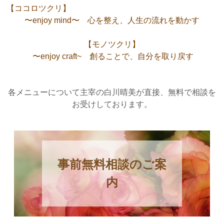
【ココロツクリ】
〜
e
n
j
o
y
m
i
n
d
〜
心
を
整
え
、
人
生
の
流
れ
を
動
か
す
【
モ
ノ
ツ
ク
リ
】
〜enjoy craft~ 創ることで、自分を取り戻す
各メニューについて主宰の白川晴美が直接、無料で相談を
お受けしております。
事前無料相談のご案
内