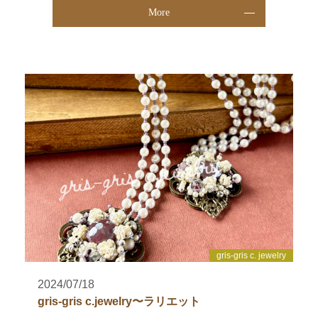
More
gris-gris c. jewelry
2024/07/18
gris-gris c.jewelry〜ラリエット