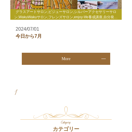
グラスアートサロン,ビジューサロン,シルバーアクセサリーサロ
ン,WakuWakuサロン,フレンズサロン,enjoy life養成講座,自分発見
講座,TCカラーセラピー講座,enjoy lifeコーチング,gris-gris c.
jewelry
2024/07/01
今日から7月
More
1
Category
カテゴリー