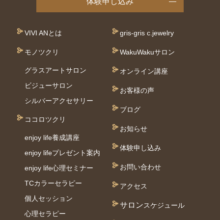
体験申し込み
VIVI ANとは
gris-gris c.jewelry
モノツクリ
WakuWakuサロン
グラスアートサロン
オンライン講座
ビジューサロン
お客様の声
シルバーアクセサリー
ブログ
ココロツクリ
お知らせ
enjoy life養成講座
体験申し込み
enjoy lifeプレゼント案内
お問い合わせ
enjoy life心理セミナー
TCカラーセラピー
アクセス
個⼈セッション
サロン
スケジュール
⼼理セラピー