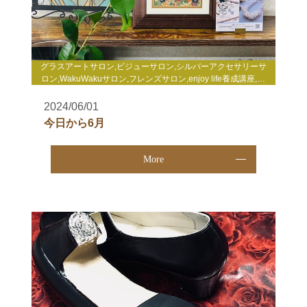
グラスアートサロン,ビジューサロン,シルバーアクセサリーサ
ロン,WakuWakuサロン,フレンズサロン,enjoy life養成講座,自
分発見講座,TCカラーセラピー講座,enjoy lifeコーチング,gris-
gris c. jewelry
2024/06/01
今日から6月
More