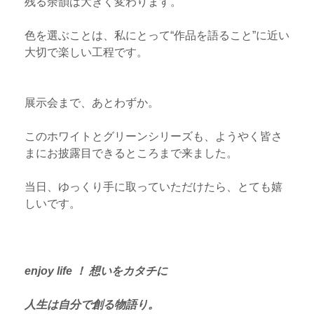
残る余韻は大きく変わります。
色を選ぶことは、私にとって“作品を語ること”に近い
大切で楽しい工程です。
展示会まで、あとわずか。
このホワイトとグリーンシリーズも、ようやく皆さ
まにお披露目できるところまで来ました。
当日、ゆっくり手に取っていただけたら、とても嬉
しいです。
あ
チ
enjoy life ！ 想いをカタチに
な
ャ
た
ッ
人生は自分で創る物語り。