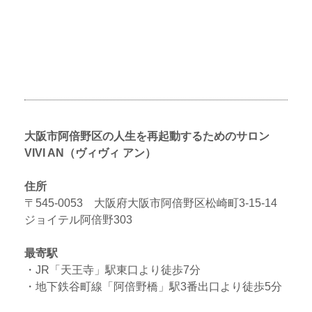
タ
チ
に
大阪市阿倍野区の人生を再起動するためのサロン
VIVI AN（ヴィヴィ アン）
住所
〒545-0053 大阪府大阪市阿倍野区松崎町3-15-14
ジョイテル阿倍野303
最寄駅
・JR「天王寺」駅東口より徒歩7分
・地下鉄谷町線「阿倍野橋」駅3番出口より徒歩5分