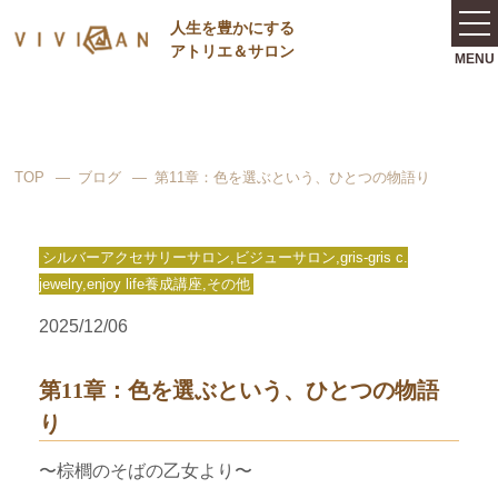
⼈⽣を豊かにする
アトリエ＆サロン
TOP
ブログ
第11章：色を選ぶという、ひとつの物語り
シルバーアクセサリーサロン,ビジューサロン,gris-gris c.
jewelry,enjoy life養成講座,その他
2025/12/06
第11章：色を選ぶという、ひとつの物語
り
〜棕櫚のそばの乙女より〜