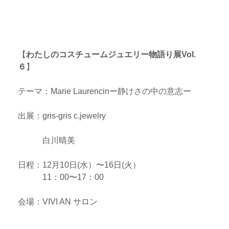
:
ト
の
発
言
：
【
わたしのコスチュームジュエリー物語り展Vol.
e
６
】
n
j
テーマ：Marie Laurencinー静けさの中の意志ー
o
y
出展：gris-gris c.jewelry
l
i
白川晴美
f
e
日程：12月10日(水）〜16日(火）
！
11：00〜17：00
想
い
会場：VIVI AN サロン
を
カ