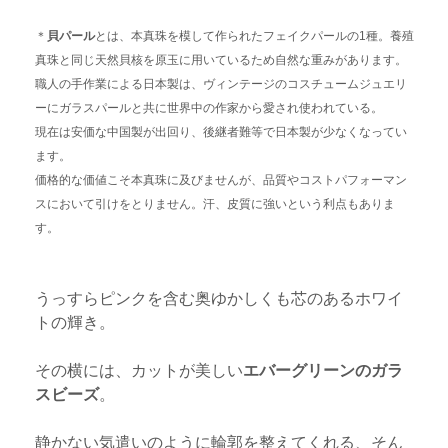
＊
貝パール
とは、本真珠を模して作られたフェイクパールの1種。養殖
真珠と同じ天然貝核を原玉に用いているため自然な重みがあります。
職人の手作業による日本製は、
ヴィンテージのコスチュームジュエリ
ーにガラスパールと共に世界中の作家から愛され使われている。
現在は安価な中国製が出回り、後継者難等で日本製が少なくなってい
ます。
価格的な価値こそ本真珠に及びませんが、品質やコストパフォーマン
スにおいて引けをとりません。汗、皮質に強いという利点もありま
す。
うっすらピンクを含む奥ゆかしくも芯のあるホワイ
トの輝き。
その横には、カットが美しい
エバーグリーンのガラ
スビーズ
。
静かない気遣いのように輪郭を整えてくれる、そん