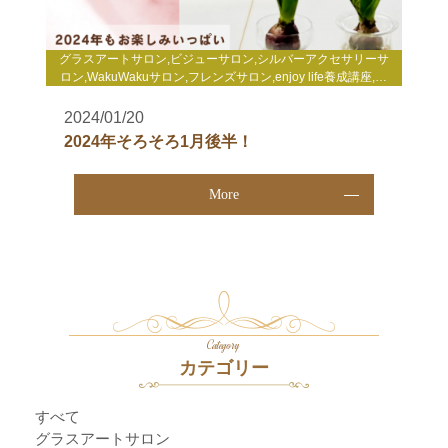
グラスアートサロン,ビジューサロン,シルバーアクセサリーサ
ロン,WakuWakuサロン,フレンズサロン,enjoy life養成講座,自
分発見講座,TCカラーセラピー講座,enjoy lifeコーチング,gris-
gris c. jewelry
2024/01/20
2024年そろそろ1月後半！
More
Category
カテゴリー
すべて
グラスアートサロン