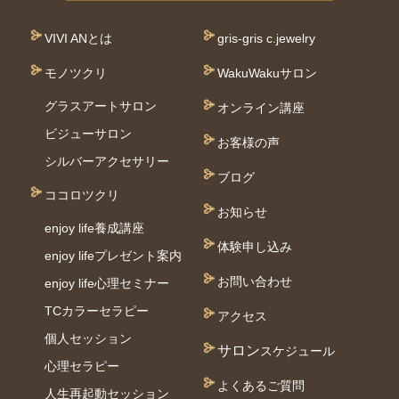
VIVI ANとは
gris-gris c.jewelry
モノツクリ
WakuWakuサロン
グラスアートサロン
オンライン講座
ビジューサロン
お客様の声
シルバーアクセサリー
ブログ
ココロツクリ
お知らせ
enjoy life養成講座
体験申し込み
enjoy lifeプレゼント案内
お問い合わせ
enjoy life心理セミナー
TCカラーセラピー
アクセス
個⼈セッション
サロン
スケジュール
⼼理セラピー
よくあるご質問
人生再起動セッション