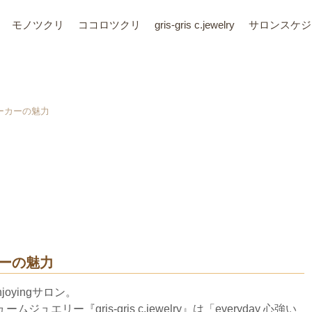
モノツクリ
ココロツクリ
gris-gris c.jewelry
サロン
スケジ
ーカーの魅力
ーの魅力
joyingサロン。
リー『gris-gris c.jewelry』は「everyday 心強い