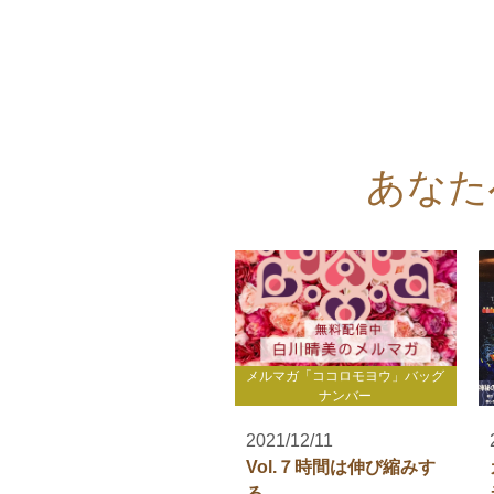
あなた
メルマガ「ココロモヨウ」バッグ
ナンバー
2021/12/11
Vol.７時間は伸び縮みす
る