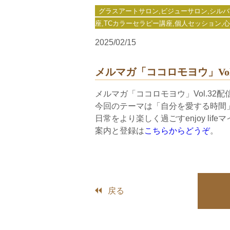
グラスアートサロン,ビジューサロン,シルバーアク
座,TCカラーセラピー講座,個人セッション,心理セラピー,e
2025/02/15
メルマガ「ココロモヨウ」Vol.
メルマガ「ココロモヨウ」Vol.32
今回のテーマは「自分を愛する時間
日常をより楽しく過ごすenjoy li
案内と登録は
こちらからどうぞ
。
戻る