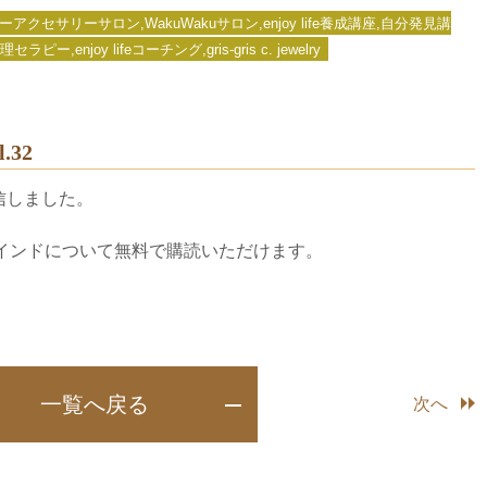
セサリーサロン,WakuWakuサロン,enjoy life養成講座,自分発見講
njoy lifeコーチング,gris-gris c. jewelry
32
配信しました。
」
feマインドについて無料で購読いただけます。
一覧へ戻る
次へ