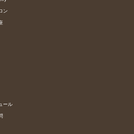
サロン
座
ュール
問