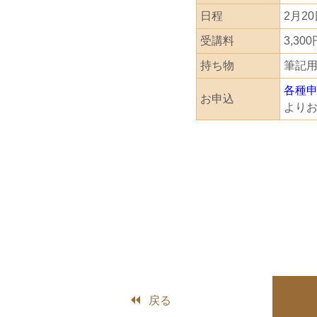
日程
2月2
受講料
3,300
持ち物
筆記
各種
お申込
より
戻る