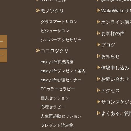
モノツクリ
WakuWaku
グラスアートサロン
オンライン講
ビジューサロン
お客様の声
シルバーアクセサリー
ブログ
ココロツクリ
お知らせ
enjoy life養成講座
体験申し込み
enjoy lifeプレゼント案内
お問い合わせ
enjoy life心理セミナー
TCカラーセラピー
アクセス
個⼈セッション
サロン
スケジ
⼼理セラピー
よくあるご質
人生再起動セッション
プレゼント読み物