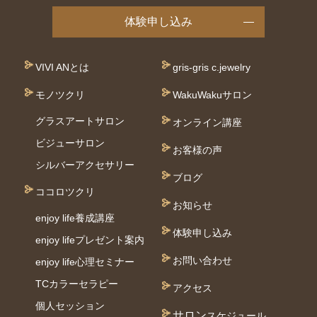
体験申し込み
VIVI ANとは
gris-gris c.jewelry
モノツクリ
WakuWakuサロン
グラスアートサロン
オンライン講座
ビジューサロン
お客様の声
シルバーアクセサリー
ブログ
ココロツクリ
お知らせ
enjoy life養成講座
体験申し込み
enjoy lifeプレゼント案内
お問い合わせ
enjoy life心理セミナー
TCカラーセラピー
アクセス
個⼈セッション
サロン
スケジュール