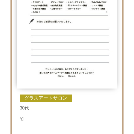
グラスアートサロン
30代
Y.I