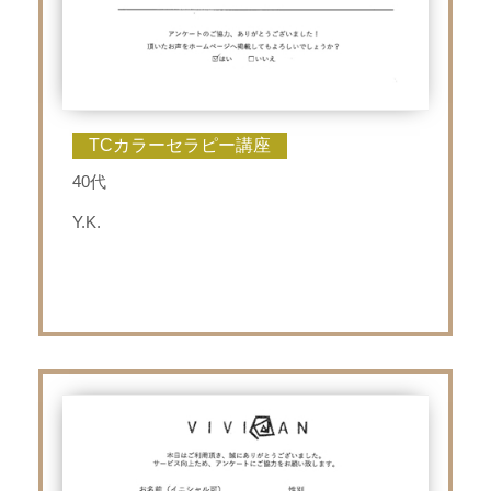
TCカラーセラピー講座
40代
Y.K.