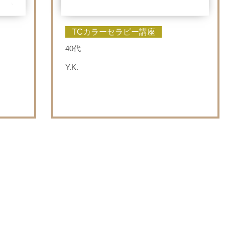
TCカラーセラピー講座
40代
Y.K.