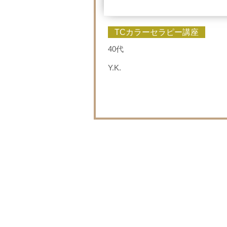
TCカラーセラピー講座
40代
Y.K.