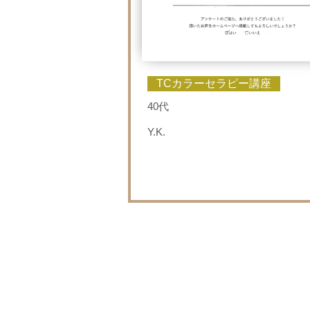
TCカラーセラピー講座
40代
Y.K.