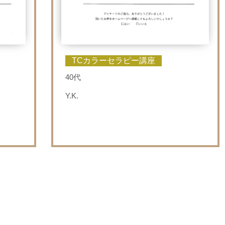
TCカラーセラピー講座
40代
Y.K.