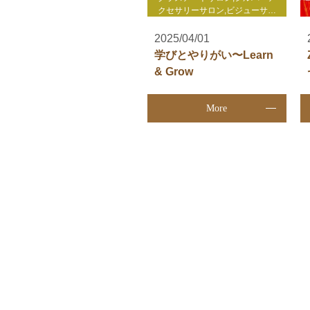
クセサリーサロン,ビジューサロ
ン,gris-gris c. jewelry,個人セッシ
ョン,心理セラピー,自分発見講
2025/04/01
座,enjoy life養成講座,WakuWaku
学びとやりがい〜Learn
サロン,TCカラーセラピー講座,そ
& Grow
の他
More