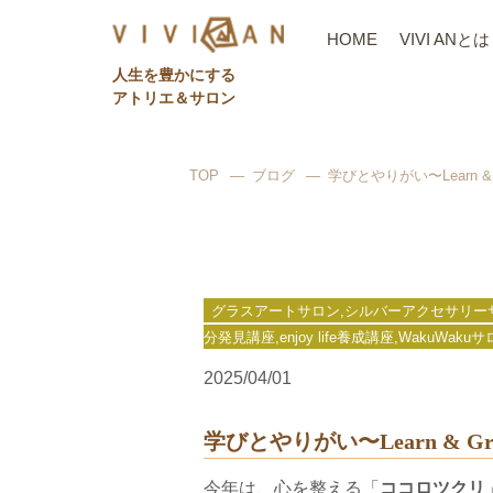
HOME
VIVI ANとは
⼈⽣を豊かにする
アトリエ＆サロン
TOP
ブログ
学びとやりがい〜Learn & 
グラスアートサロン,シルバーアクセサリーサロン,ビ
分発見講座,enjoy life養成講座,WakuWa
2025/04/01
学びとやりがい〜Learn & Gr
今年は、心を整える「
ココロツクリ