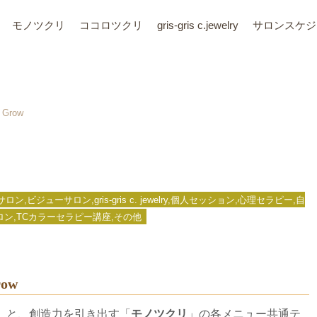
モノツクリ
ココロツクリ
gris-gris c.jewelry
サロン
スケジ
Grow
ジューサロン,gris-gris c. jewelry,個人セッション,心理セラピー,自
kuサロン,TCカラーセラピー講座,その他
ow
」と、創造力を引き出す「
モノツクリ
」の各メニュー共通テ