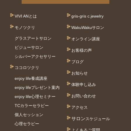
VIVI ANとは
gris-gris c.jewelry
モノツクリ
WakuWakuサロン
グラスアートサロン
オンライン講座
ビジューサロン
お客様の声
シルバーアクセサリー
ブログ
ココロツクリ
お知らせ
enjoy life養成講座
体験申し込み
enjoy lifeプレゼント案内
お問い合わせ
enjoy life心理セミナー
TCカラーセラピー
アクセス
個⼈セッション
サロン
スケジュール
⼼理セラピー
よくあるご質問