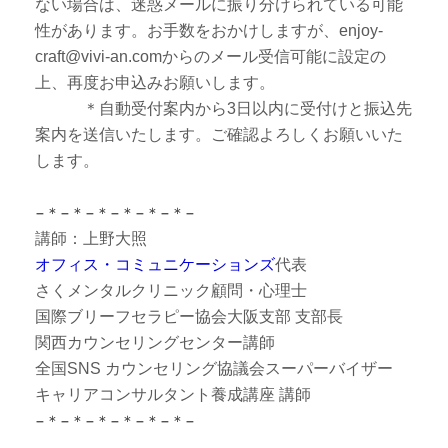
ない場合は、迷惑メールに振り分けられている可能
性があります。お手数をおかけしますが、enjoy-
craft@vivi-an.comからのメール受信可能に設定の
上、再度お申込みお願いします。
＊自動受付案内から3日以内に受付けと振込先
案内を送信いたします。ご確認よろしくお願いいた
します。
−＊−＊−＊−＊−＊−＊−
講師：上野大照
オフィス・コミュニケーションズ
代表
さくメンタルクリニック顧問・心理士
国際ブリーフセラピー協会大阪支部 支部長
関西カウンセリングセンター講師
全国SNS カウンセリング協議会スーパーバイザー
キャリアコンサルタント養成講座 講師
−＊−＊−＊−＊−＊−＊−