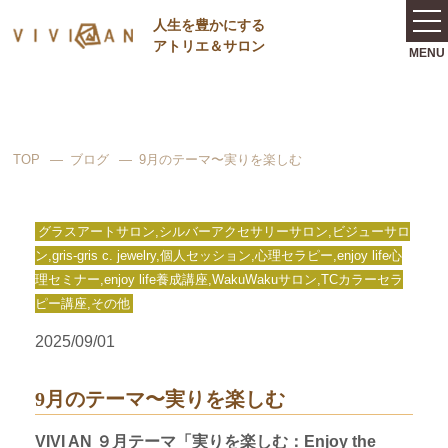
⼈⽣を豊かにする
アトリエ＆サロン
TOP
ブログ
9月のテーマ〜実りを楽しむ
グラスアートサロン,シルバーアクセサリーサロン,ビジューサロ
ン,gris-gris c. jewelry,個人セッション,心理セラピー,enjoy life心
理セミナー,enjoy life養成講座,WakuWakuサロン,TCカラーセラ
ピー講座,その他
2025/09/01
9月のテーマ〜実りを楽しむ
VIVI AN ９月テーマ「実りを楽しむ：Enjoy the