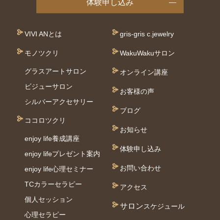
体験申し込み
VIVI ANとは
gris-gris c.jewelry
モノツクリ
WakuWakuサロン
グラスアートサロン
オンライン講座
ビジューサロン
お客様の声
シルバーアクセサリー
ブログ
ココロツクリ
お知らせ
enjoy life養成講座
体験申し込み
enjoy lifeプレゼント案内
お問い合わせ
enjoy life心理セミナー
TCカラーセラピー
アクセス
個⼈セッション
サロン
スケジュール
⼼理セラピー