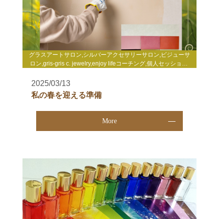
グラスアートサロン,シルバーアクセサリーサロン,ビジューサ
ロン,gris-gris c. jewelry,enjoy lifeコーチング,個人セッション,
心理セラピー,自分発見講座,enjoy life養成講座,WakuWakuサロ
ン,TCカラーセラピー講座,その他
2025/03/13
私の春を迎える準備
More