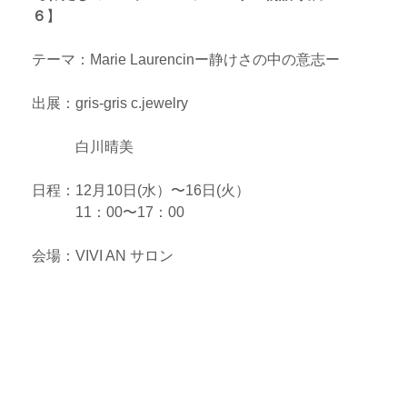
e
６
】
n
j
テーマ：Marie Laurencinー静けさの中の意志ー
o
y
出展：gris-gris c.jewelry
l
i
白川晴美
f
e
日程：12月10日(水）〜16日(火）
！
11：00〜17：00
想
い
会場：VIVI AN サロン
を
カ
タ
チ
に