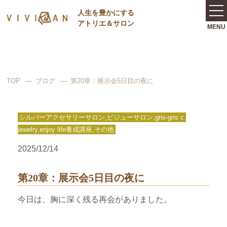
⼈⽣を豊かにする
アトリエ＆サロン
TOP
ブログ
第20章：展示会5日目の夜に
シルバーアクセサリーサロン,ビジューサロン,gris-gris c.
jewelry,enjoy life養成講座,その他
2025/12/14
第20章：展示会5日目の夜に
今日は、胸に深く残る再会がありました。