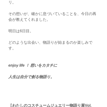
リ。
その想いが、確かに息づいていることを、今日の再
会が教えてくれました。
明日は6日目。
どのような出会い、物語りが始まるのか楽しみで
す。
あ
チ
enjoy life ！ 想いをカタチに
な
ャ
た
ッ
人生は自分で創る物語り。
:
ト
の
発
言
：
【
わたしのコスチュームジュエリー物語り展Vol.