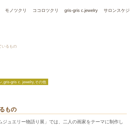
モノツクリ
ココロツクリ
gris-gris c.jewelry
サロン
スケジ
ているもの
ris c. jewelry,その他
るもの
ムジュエリー物語り展」では、二人の画家をテーマに制作し