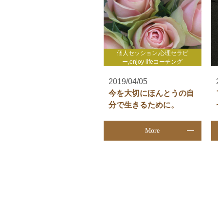
個人セッション,心理セラピ
ー,enjoy lifeコーチング
2019/04/05
今を大切にほんとうの自
分で生きるために。
More