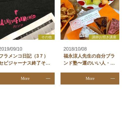
その他
講師お招き講座
2019/09/10
2018/10/08
フラメンコ日記（3７）
福永涼人先生の自分ブラ
セビジャーナス終了そし
ンド塾〜運のいい人・リ
てタンゴス
アルコミュニティ
More
More