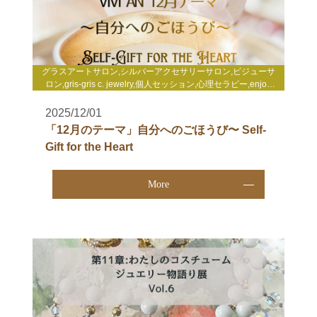
グラスアートサロン,シルバーアクセサリーサロン,ビジューサ
ロン,gris-gris c. jewelry,個人セッション,心理セラピー,enjoy
life心理セミナー,enjoy life養成講座,WakuWakuサロン,TCカラ
ーセラピー講座,その他
2025/12/01
「12月のテーマ」自分へのごほうび〜 Self-
Gift for the Heart
More