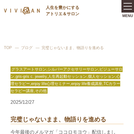
⼈⽣を豊かにする
アトリエ＆サロン
TOP
ブログ
完璧じゃないまま、物語りを進める
グラスアートサロン,シルバーアクセサリーサロン,ビジューサロ
ン,gris-gris c. jewelry,人生再起動セッション,個人セッション,心
理セラピー,enjoy life心理セミナー,enjoy life養成講座,TCカラー
セラピー講座,その他
2025/12/27
完璧じゃないまま、物語りを進める
今年最後のメルマガ「ココロモヨウ」配信しまし