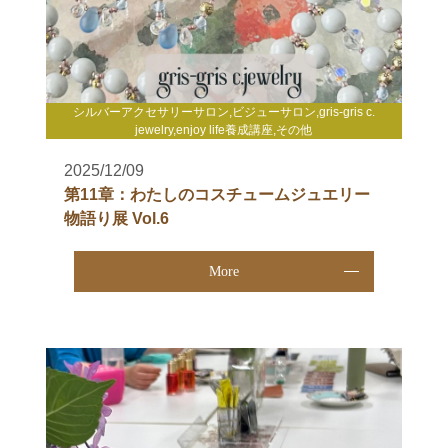
シルバーアクセサリーサロン,ビジューサロン,gris-gris c.
jewelry,enjoy life養成講座,その他
2025/12/09
第11章：わたしのコスチュームジュエリー
物語り展 Vol.6
More