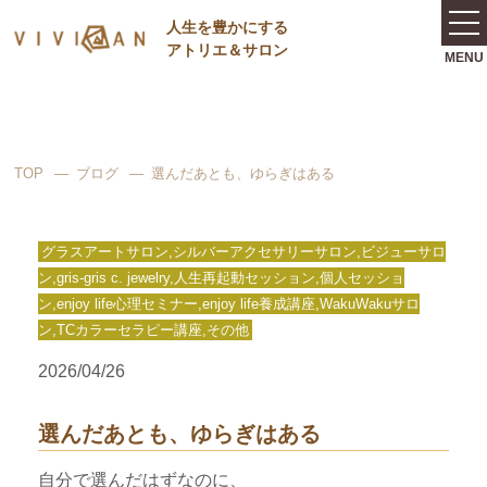
⼈⽣を豊かにする
アトリエ＆サロン
TOP
ブログ
選んだあとも、ゆらぎはある
グラスアートサロン,シルバーアクセサリーサロン,ビジューサロ
ン,gris-gris c. jewelry,人生再起動セッション,個人セッショ
ン,enjoy life心理セミナー,enjoy life養成講座,WakuWakuサロ
ン,TCカラーセラピー講座,その他
2026/04/26
選んだあとも、ゆらぎはある
自分で選んだはずなのに、