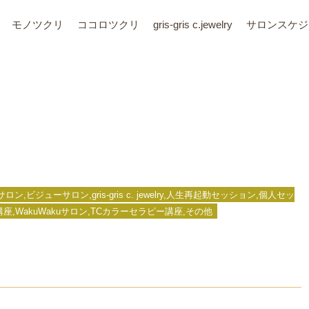
モノツクリ
ココロツクリ
gris-gris c.jewelry
サロン
スケジ
ジューサロン,gris-gris c. jewelry,人生再起動セッション,個人セッ
fe養成講座,WakuWakuサロン,TCカラーセラピー講座,その他