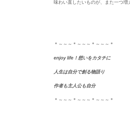
味わい直したいものが、また一つ増
＊～～～＊～～～＊～～～＊
enjoy life！想いをカタチに
人生は自分で創る物語り
作者も主人公も自分
＊～～～＊～～～＊～～～＊