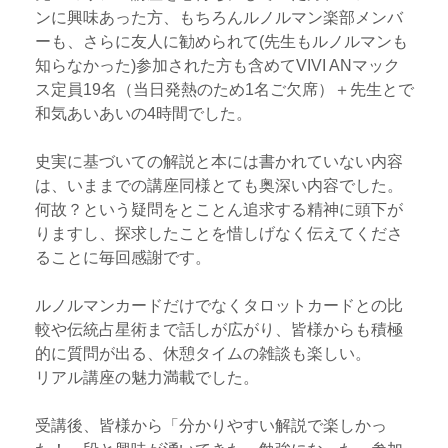
ンに興味あった方、もちろんルノルマン楽部メンバ
ーも、さらに友人に勧められて(先生もルノルマンも
知らなかった)参加された方も含めてVIVI ANマック
ス定員19名（当日発熱のため1名ご欠席）＋先生とで
和気あいあいの4時間でした。
史実に基づいての解説と本には書かれていない内容
は、いままでの講座同様とても奥深い内容でした。
何故？という疑問をとことん追求する精神に頭下が
りますし、探求したことを惜しげなく伝えてくださ
ることに毎回感謝です。
ルノルマンカードだけでなくタロットカードとの比
較や伝統占星術まで話しが広がり、皆様からも積極
的に質問が出る、休憩タイムの雑談も楽しい。
リアル講座の魅力満載でした。
受講後、皆様から「分かりやすい解説で楽しかっ