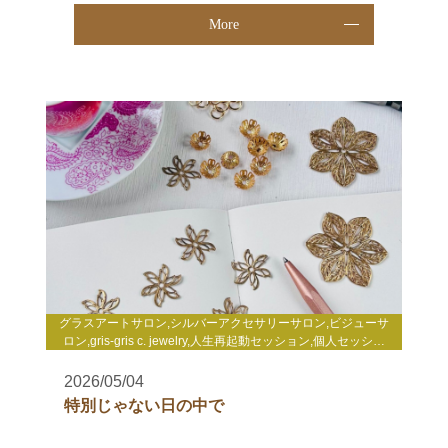
More
グラスアートサロン,シルバーアクセサリーサロン,ビジューサ
ロン,gris-gris c. jewelry,人生再起動セッション,個人セッショ
ン,enjoy life心理セミナー,enjoy life養成講座,WakuWakuサロ
ン,TCカラーセラピー講座,その他
2026/05/04
特別じゃない日の中で