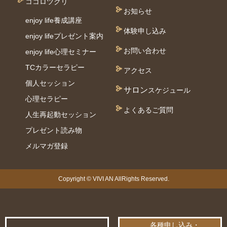
ココロツクリ
お知らせ
enjoy life養成講座
体験申し込み
enjoy lifeプレゼント案内
お問い合わせ
enjoy life心理セミナー
TCカラーセラピー
アクセス
個⼈セッション
サロン
スケジュール
⼼理セラピー
よくあるご質問
人生再起動セッション
プレゼント読み物
メルマガ登録
Copyright © VIVI AN AllRights Reserved.
各種申し込み・