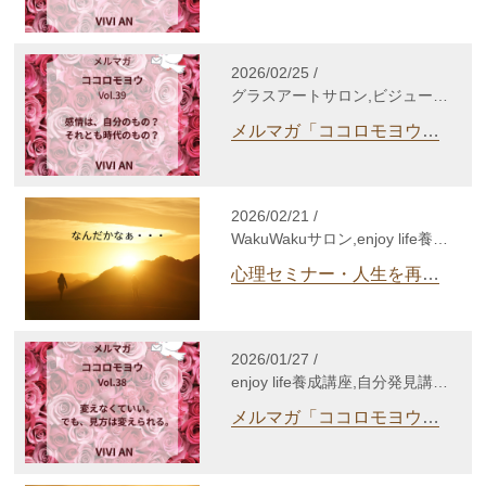
Vol.40
養成講座,自分発見講座,TCカラ
ーセラピー講座,個人セッショ
ン,心理セラピー,enjoy lifeカウ
2026/02/25 /
ンセリング,gris-gris c. jewelry,
グラスアートサロン,ビジューサ
その他
ロン,シルバーアクセサリーサロ
メルマガ「ココロモヨウ」
ン,WakuWakuサロン,enjoy life
Vol.39
養成講座,自分発見講座,TCカラ
ーセラピー講座,個人セッショ
ン,心理セラピー,enjoy lifeカウ
2026/02/21 /
ンセリング,gris-gris c. jewelry,
WakuWakuサロン,enjoy life養成
その他
講座,自分発見講座,TCカラーセ
心理セミナー・人生を再起
ラピー講座,個人セッション,心
動する心理学
理セラピー,enjoy lifeカウンセリ
ング,その他
2026/01/27 /
enjoy life養成講座,自分発見講
座,TCカラーセラピー講座,個人
メルマガ「ココロモヨウ」
セッション,心理セラピー,enjoy
Vol.38
lifeカウンセリング,その他