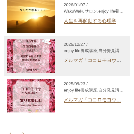
2026/01/07 /
WakuWakuサロン,enjoy life養成
講座,自分発見講座,TCカラーセ
人生を再起動する心理学
ラピー講座,個人セッショ
ン,enjoy lifeカウンセリング
2025/12/27 /
enjoy life養成講座,自分発見講
座,TCカラーセラピー講座,個人
メルマガ「ココロモヨウ」
セッション,心理セラピー,enjoy
Vol.37
lifeカウンセリング,その他
2025/09/23 /
enjoy life養成講座,自分発見講
座,TCカラーセラピー講座,個人
メルマガ「ココロモヨウ」
セッション,心理セラピー,enjoy
Vol.36
lifeカウンセリング,その他