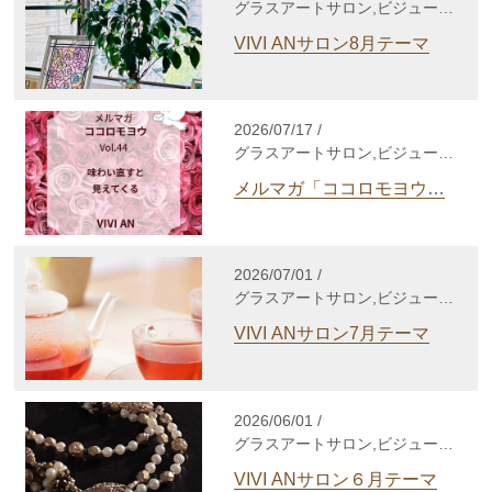
グラスアートサロン,ビジューサ
ロン,シルバーアクセサリーサロ
VIVI ANサロン8月テーマ
ン,WakuWakuサロン,enjoy life
養成講座,自分発見講座,TCカラ
ーセラピー講座,gris-gris c.
jewelry
2026/07/17 /
グラスアートサロン,ビジューサ
ロン,シルバーアクセサリーサロ
メルマガ「ココロモヨウ」
ン,WakuWakuサロン,enjoy life
Vol.44
養成講座,自分発見講座,TCカラ
ーセラピー講座,個人セッショ
ン,心理セラピー,gris-gris c.
2026/07/01 /
jewelry,その他
グラスアートサロン,ビジューサ
ロン,シルバーアクセサリーサロ
VIVI ANサロン7月テーマ
ン,WakuWakuサロン,enjoy life
養成講座,自分発見講座,TCカラ
ーセラピー講座,gris-gris c.
jewelry
2026/06/01 /
グラスアートサロン,ビジューサ
ロン,シルバーアクセサリーサロ
VIVI ANサロン６月テーマ
ン,WakuWakuサロン,enjoy life