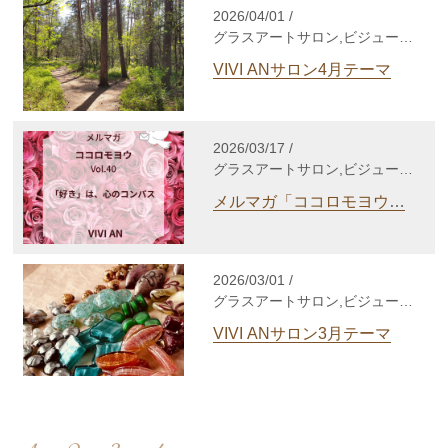
ン,心理セラピー,enjoy lifeカウ
2026/04/01 /
ンセリング,gris-gris c. jewelry,
グラスアートサロン,ビジューサ
その他
ロン,シルバーアクセサリーサロ
VIVI ANサロン4月テーマ
ン,WakuWakuサロン,enjoy life
養成講座,自分発見講座,TCカラ
ーセラピー講座,enjoy lifeカウン
セリング,gris-gris c. jewelry
2026/03/17 /
グラスアートサロン,ビジューサ
ロン,シルバーアクセサリーサロ
メルマガ「ココロモヨウ」
ン,WakuWakuサロン,enjoy life
Vol.40
養成講座,自分発見講座,TCカラ
ーセラピー講座,個人セッショ
ン,心理セラピー,enjoy lifeカウ
2026/03/01 /
ンセリング,gris-gris c. jewelry,
グラスアートサロン,ビジューサ
その他
ロン,シルバーアクセサリーサロ
VIVI ANサロン3月テーマ
ン,WakuWakuサロン,enjoy life
養成講座,自分発見講座,TCカラ
ーセラピー講座,enjoy lifeカウン
セリング,gris-gris c. jewelry