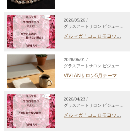
養成講座,自分発見講座,TCカラ
ーセラピー講座,gris-gris c.
jewelry
2026/05/26 /
グラスアートサロン,ビジューサ
ロン,シルバーアクセサリーサロ
メルマガ「ココロモヨウ」
ン,WakuWakuサロン,enjoy life
Vol.42
養成講座,自分発見講座,TCカラ
ーセラピー講座,個人セッショ
ン,心理セラピー,gris-gris c.
2026/05/01 /
jewelry,その他
グラスアートサロン,ビジューサ
ロン,シルバーアクセサリーサロ
VIVI ANサロン5月テーマ
ン,WakuWakuサロン,enjoy life
養成講座,自分発見講座,TCカラ
ーセラピー講座,gris-gris c.
jewelry
2026/04/23 /
グラスアートサロン,ビジューサ
ロン,シルバーアクセサリーサロ
メルマガ「ココロモヨウ」
ン,WakuWakuサロン,enjoy life
Vol.41
養成講座,自分発見講座,TCカラ
ーセラピー講座,個人セッショ