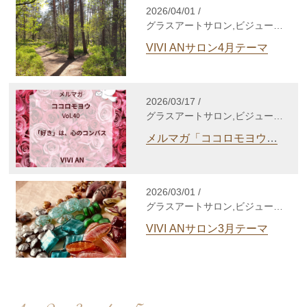
ン,心理セラピー,enjoy lifeカウ
2026/04/01 /
ンセリング,gris-gris c. jewelry,
グラスアートサロン,ビジューサ
その他
ロン,シルバーアクセサリーサロ
VIVI ANサロン4月テーマ
ン,WakuWakuサロン,enjoy life
養成講座,自分発見講座,TCカラ
ーセラピー講座,enjoy lifeカウン
セリング,gris-gris c. jewelry
2026/03/17 /
グラスアートサロン,ビジューサ
ロン,シルバーアクセサリーサロ
メルマガ「ココロモヨウ」
ン,WakuWakuサロン,enjoy life
Vol.40
養成講座,自分発見講座,TCカラ
ーセラピー講座,個人セッショ
ン,心理セラピー,enjoy lifeカウ
2026/03/01 /
ンセリング,gris-gris c. jewelry,
グラスアートサロン,ビジューサ
その他
ロン,シルバーアクセサリーサロ
VIVI ANサロン3月テーマ
ン,WakuWakuサロン,enjoy life
養成講座,自分発見講座,TCカラ
ーセラピー講座,enjoy lifeカウン
セリング,gris-gris c. jewelry