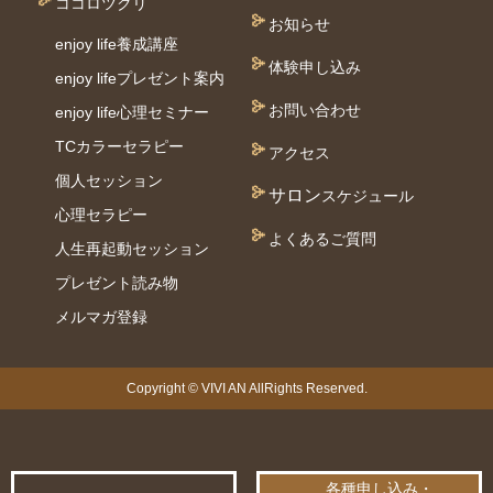
ココロツクリ
お知らせ
enjoy life養成講座
体験申し込み
enjoy lifeプレゼント案内
お問い合わせ
enjoy life心理セミナー
TCカラーセラピー
アクセス
個⼈セッション
サロン
スケジュール
⼼理セラピー
よくあるご質問
人生再起動セッション
プレゼント読み物
メルマガ登録
Copyright © VIVI AN AllRights Reserved.
各種申し込み・