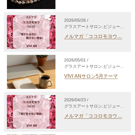
養成講座,自分発見講座,TCカラ
ーセラピー講座,gris-gris c.
jewelry
2026/05/26 /
グラスアートサロン,ビジューサ
ロン,シルバーアクセサリーサロ
メルマガ「ココロモヨウ」
ン,WakuWakuサロン,enjoy life
Vol.42
養成講座,自分発見講座,TCカラ
ーセラピー講座,個人セッショ
ン,心理セラピー,gris-gris c.
2026/05/01 /
jewelry,その他
グラスアートサロン,ビジューサ
ロン,シルバーアクセサリーサロ
VIVI ANサロン5月テーマ
ン,WakuWakuサロン,enjoy life
養成講座,自分発見講座,TCカラ
ーセラピー講座,gris-gris c.
jewelry
2026/04/23 /
グラスアートサロン,ビジューサ
ロン,シルバーアクセサリーサロ
メルマガ「ココロモヨウ」
ン,WakuWakuサロン,enjoy life
Vol.41
養成講座,自分発見講座,TCカラ
ーセラピー講座,個人セッショ