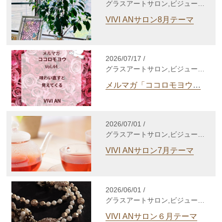
グラスアートサロン,ビジューサ
ロン,シルバーアクセサリーサロ
VIVI ANサロン8月テーマ
ン,WakuWakuサロン,enjoy life
養成講座,自分発見講座,TCカラ
ーセラピー講座,gris-gris c.
jewelry
2026/07/17 /
グラスアートサロン,ビジューサ
ロン,シルバーアクセサリーサロ
メルマガ「ココロモヨウ」
ン,WakuWakuサロン,enjoy life
Vol.44
養成講座,自分発見講座,TCカラ
ーセラピー講座,個人セッショ
ン,心理セラピー,gris-gris c.
2026/07/01 /
jewelry,その他
グラスアートサロン,ビジューサ
ロン,シルバーアクセサリーサロ
VIVI ANサロン7月テーマ
ン,WakuWakuサロン,enjoy life
養成講座,自分発見講座,TCカラ
ーセラピー講座,gris-gris c.
jewelry
2026/06/01 /
グラスアートサロン,ビジューサ
ロン,シルバーアクセサリーサロ
VIVI ANサロン６月テーマ
ン,WakuWakuサロン,enjoy life