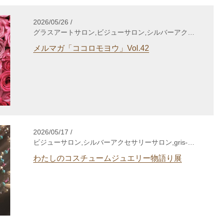
2026/05/26 /
グラスアートサロン,ビジューサロン,シルバーアクセ
サリーサロン,WakuWakuサロン,enjoy life養成講座,
メルマガ「ココロモヨウ」Vol.42
自分発見講座,TCカラーセラピー講座,個人セッショ
ン,心理セラピー,gris-gris c. jewelry,その他
2026/05/17 /
ビジューサロン,シルバーアクセサリーサロン,gris-
gris c. jewelry,その他
わたしのコスチュームジュエリー物語り展