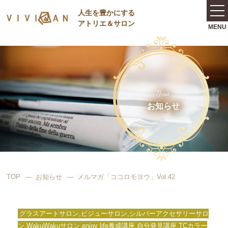
⼈⽣を豊かにする
アトリエ＆サロン
News
お知らせ
TOP
お知らせ
メルマガ「ココロモヨウ」Vol.42
グラスアートサロン,ビジューサロン,シルバーアクセサリーサロ
ン,WakuWakuサロン,enjoy life養成講座,自分発見講座,TCカラー