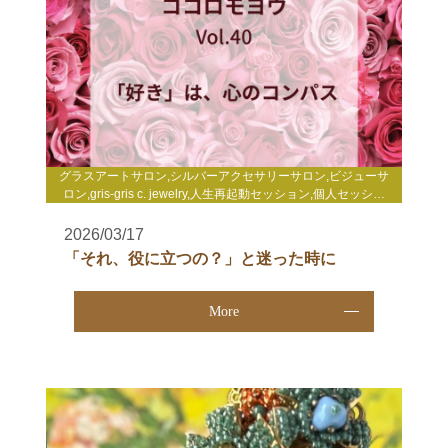
グラスアートサロン,シルバーアクセサリーサロン,ビジューサ
ロン,gris-gris c. jewelry,人生再起動セッション,個人セッショ
ン,心理セラピー,enjoy life心理セミナー,enjoy life養成講
座,WakuWakuサロン,TCカラーセラピー講座,その他
2026/03/17
「それ、役に立つの？」と迷った時に
More