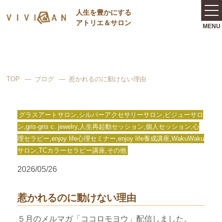
⼈⽣を豊かにする
アトリエ＆サロン
TOP
ブログ
惹かれるのに動けない理由
グラスアートサロン,シルバーアクセサリーサロン,ビジューサロ
ン,gris-gris c. jewelry,人生再起動セッション,個人セッション,心
理セラピー,enjoy life心理セミナー,enjoy life養成講座,WakuWaku
サロン,TCカラーセラピー講座,その他
2026/05/26
惹かれるのに動けない理由
５月のメルマガ「ココロモヨウ」配信しました。