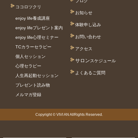
ブログ
ココロツクリ
お知らせ
enjoy life養成講座
体験申し込み
enjoy lifeプレゼント案内
お問い合わせ
enjoy life心理セミナー
TCカラーセラピー
アクセス
個⼈セッション
サロン
スケジュール
⼼理セラピー
よくあるご質問
人生再起動セッション
プレゼント読み物
メルマガ登録
Copyright © VIVI AN AllRights Reserved.