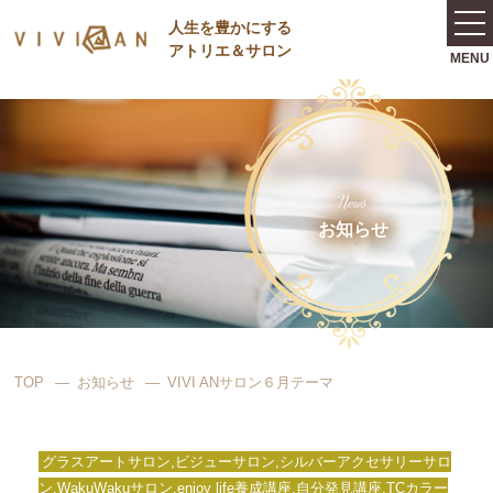
⼈⽣を豊かにする
アトリエ＆サロン
News
お知らせ
TOP
お知らせ
VIVI ANサロン６月テーマ
グラスアートサロン,ビジューサロン,シルバーアクセサリーサロ
ン,WakuWakuサロン,enjoy life養成講座,自分発見講座,TCカラー