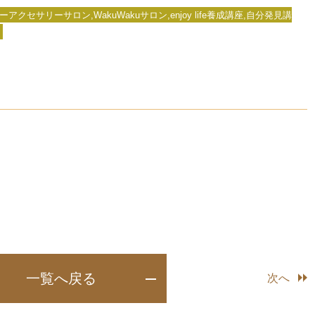
セサリーサロン,WakuWakuサロン,enjoy life養成講座,自分発見講
一覧へ戻る
次へ