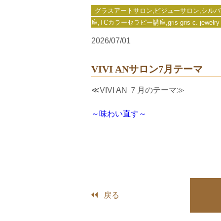
グラスアートサロン,ビジューサロン,シルバーアク
座,TCカラーセラピー講座,gris-gris c. jewelry
2026/07/01
VIVI ANサロン7月テーマ
≪VIVI AN ７月のテーマ≫
～味わい直す～
戻る