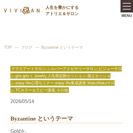
⼈⽣を豊かにする
アトリエ＆サロン
TOP
ブログ
Byzantine というテーマ
グラスアートサロン,シルバーアクセサリーサロン,ビジューサロ
ン,gris-gris c. jewelry,人生再起動セッション,個人セッショ
ン,enjoy life心理セミナー,enjoy life養成講座,WakuWakuサロ
ン,TCカラーセラピー講座,その他
2026/05/14
Byzantine というテーマ
Goldを,