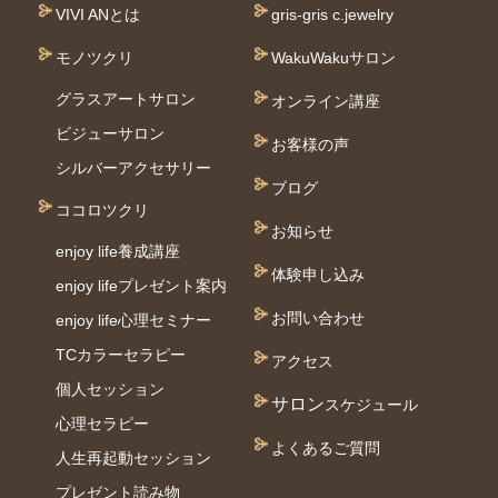
VIVI ANとは
gris-gris c.jewelry
モノツクリ
WakuWakuサロン
グラスアートサロン
オンライン講座
ビジューサロン
お客様の声
シルバーアクセサリー
ブログ
ココロツクリ
お知らせ
enjoy life養成講座
体験申し込み
enjoy lifeプレゼント案内
お問い合わせ
enjoy life心理セミナー
TCカラーセラピー
アクセス
個⼈セッション
サロン
スケジュール
⼼理セラピー
よくあるご質問
人生再起動セッション
プレゼント読み物