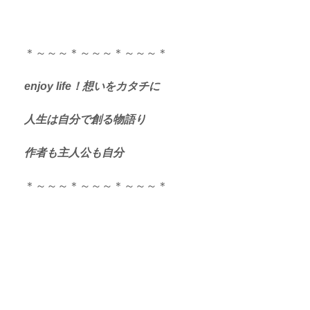
＊～～～＊～～～＊～～～＊
enjoy life！想いをカタチに
人生は自分で創る物語り
作者も主人公も自分
＊～～～＊～～～＊～～～＊