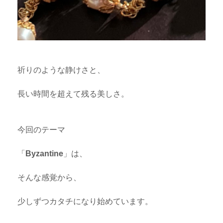
祈りのような静けさと、
長い時間を超えて残る美しさ。
今回のテーマ
「
Byzantine
」は、
そんな感覚から、
少しずつカタチになり始めています。