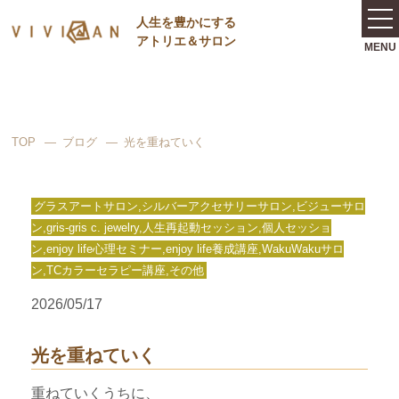
⼈⽣を豊かにする
アトリエ＆サロン
TOP
ブログ
光を重ねていく
グラスアートサロン,シルバーアクセサリーサロン,ビジューサロ
ン,gris-gris c. jewelry,人生再起動セッション,個人セッショ
ン,enjoy life心理セミナー,enjoy life養成講座,WakuWakuサロ
ン,TCカラーセラピー講座,その他
2026/05/17
光を重ねていく
重ねていくうちに、