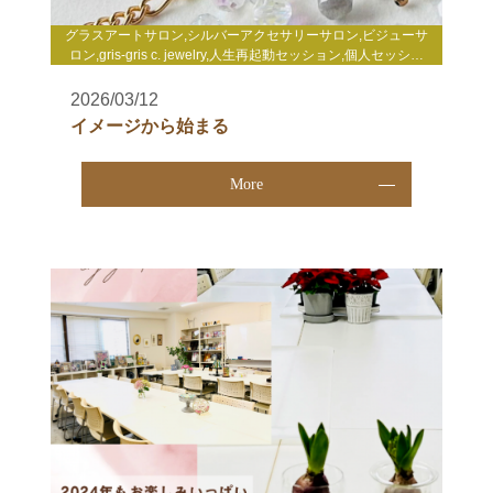
グラスアートサロン,シルバーアクセサリーサロン,ビジューサ
ロン,gris-gris c. jewelry,人生再起動セッション,個人セッショ
ン,enjoy life心理セミナー,WakuWakuサロン,その他
2026/03/12
イメージから始まる
More