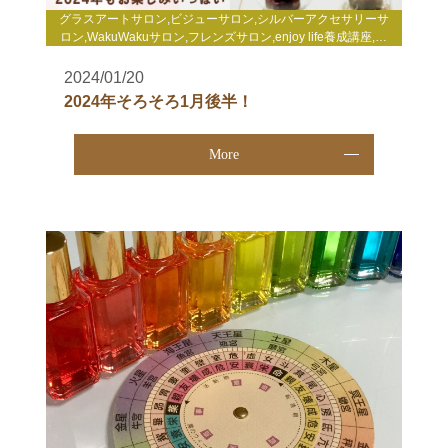
グラスアートサロン,ビジューサロン,シルバーアクセサリーサ
ロン,WakuWakuサロン,フレンズサロン,enjoy life養成講座,自
分発見講座,TCカラーセラピー講座,enjoy lifeコーチング,gris-
gris c. jewelry
2024/01/20
2024年そろそろ1月後半！
More